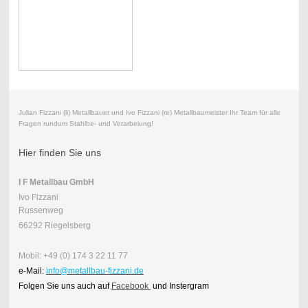
Julian Fizzani (li) Metallbauer und Ivo Fizzani (re) Metallbaumeister Ihr Team für alle
Fragen rundum Stahlbe- und Verarbeiung!
Hier finden Sie uns
I F Metallbau GmbH
Ivo Fizzani
Russenweg
66292 Riegelsberg
Mobil:
+49 (0) 174 3 22 11 77
e-Mail:
info@metallbau-fizzani.de
Folgen Sie uns auch auf
Facebook
und Instergram